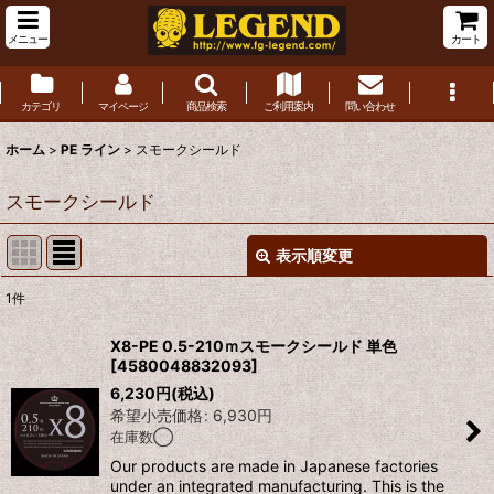
メニュー
カート
カテゴリ
マイページ
商品検索
ご利用案内
問い合わせ
ホーム
>
PE ライン
>
スモークシールド
スモークシールド
表示順変更
閉じる
1
件
表示数
:
X8-PE 0.5-210ｍスモークシールド 単色
[
4580048832093
]
並び順
:
6,230
円
(税込)
希望小売価格
:
6,930
円
在庫数◯
絞り込む
Our products are made in Japanese factories
under an integrated manufacturing. This is the