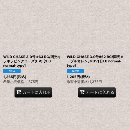
表示数
:
並び順
:
絞り込む
WILD CHASE 3.0号 #63 RG/閃光キ
WILD CHASE 3.0号#62 RG/閃光メ
ラキラピンクローズ(UV)
[
3.0
ープルオレンジ(UV)
[
3.0 normal-
normal-type
]
type
]
1,265
円
(税込)
1,265
円
(税込)
希望小売価格
:
1,375
円
希望小売価格
:
1,375
円
カートに入れる
カートに入れる