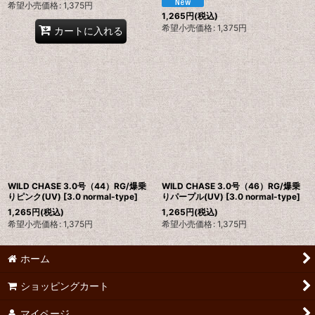
希望小売価格
:
1,375
円
1,265
円
(税込)
希望小売価格
:
1,375
円
カートに入れる
WILD CHASE 3.0号（44）RG/爆乗
WILD CHASE 3.0号（46）RG/爆乗
りピンク(UV)
[
3.0 normal-type
]
りパープル(UV)
[
3.0 normal-type
]
1,265
円
(税込)
1,265
円
(税込)
希望小売価格
:
1,375
円
希望小売価格
:
1,375
円
ホーム
ショッピングカート
マイページ