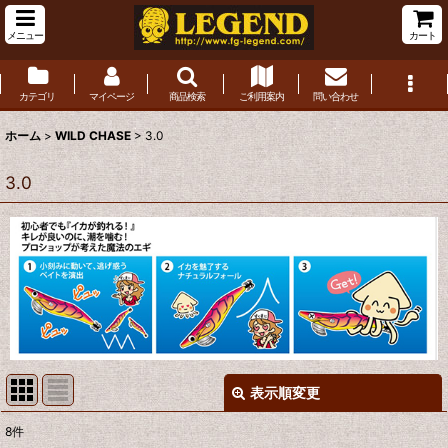
メニュー
カート
カテゴリ
マイページ
商品検索
ご利用案内
問い合わせ
ホーム
>
WILD CHASE
>
3.0
3.0
表示順変更
閉じる
8
件