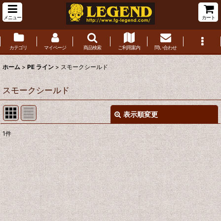
メニュー
カート
カテゴリ
マイページ
商品検索
ご利用案内
問い合わせ
ホーム
>
PE ライン
>
スモークシールド
スモークシールド
表示順変更
閉じる
1
件
表示数
:
並び順
:
絞り込む