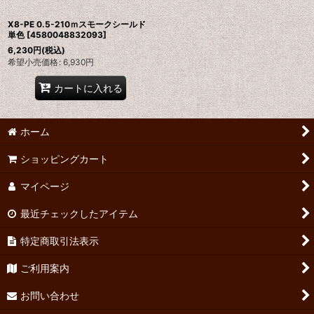
X8-PE 0.5-210ｍスモークシールド
単色
[
4580048832093
]
6,230
円
(税込)
希望小売価格
:
6,930
円
カートに入れる
ホーム
ショッピングカート
マイページ
最近チェックしたアイテム
特定商取引法表示
ご利用案内
お問い合わせ