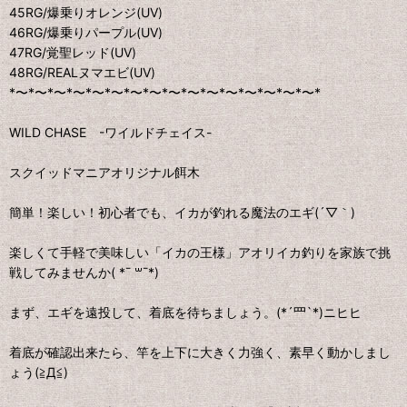
45RG/爆乗りオレンジ(UV)
46RG/爆乗りパープル(UV)
47RG/覚聖レッド(UV)
48RG/REALヌマエビ(UV)
*〜*〜*〜*〜*〜*〜*〜*〜*〜*〜*〜*〜*〜*〜*〜*〜*
WILD CHASE -ワイルドチェイス-
スクイッドマニアオリジナル餌木
簡単！楽しい！初心者でも、イカが釣れる魔法のエギ(´▽｀)
楽しくて手軽で美味しい「イカの王様」アオリイカ釣りを家族で挑
戦してみませんか( *¯ ꒳¯*)
まず、エギを遠投して、着底を待ちましょう。(*´罒`*)ニヒヒ
着底が確認出来たら、竿を上下に大きく力強く、素早く動かしまし
ょう(≧Д≦)