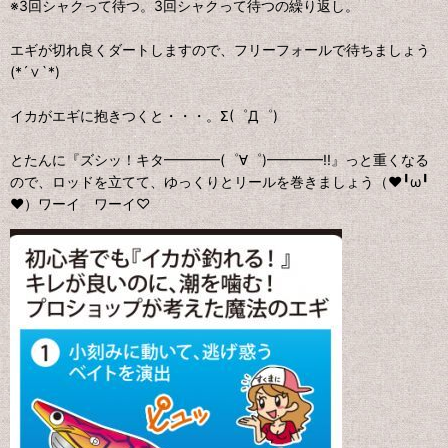
※3回シャクって待つ。3回シャクって待つの繰り返し。
エギが切れ良くダートしますので、フリーフォールで待ちましょう
(*´∨`*)
イカがエギに抱きつくと・・・。Σ(゜Д゜)
とたんに『ズシッ！キタ━━━━(゜∀゜)━━━━!!』っと重くなる
ので、ロッドを立てて、ゆっくりとリールを巻きましょう（❤╹ω╹
❤）ワーイ ワーイ♡