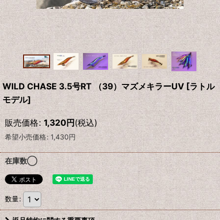
WILD CHASE 3.5号RT （39）マズメキラーUV
[
ラトル
モデル
]
販売価格
:
1,320
円
(税込)
希望小売価格
:
1,430
円
在庫数◯
数量
: