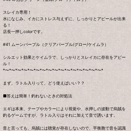
スレイカ専用！
水になじみ、イカにストレス与えずに、しっかりとアピールが出来
る！
店長一押しcolorです。
#41 ムーンパープル（クリアパープル/グロー/ケイムラ）
シルエット効果とケイムラで、しっかりとスレイカに存在をアピー
ル！
*〜*〜*〜*〜*〜*〜*〜*〜*〜*〜*〜*〜*〜*〜*〜*〜*
まず、ラトル入りって、どう使えばいい？？
■答えは簡単！釣れないときの対処法
エギは本来、テープやカラーにより視覚や、水押しの波動で烏賊を
釣るゲームですが、ラトル入りはそれに加えて音で誘います。
音と言っても、烏賊には聴覚が存在しないので、平衡胞で音を認識