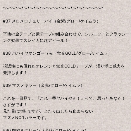
*〜*〜*〜*〜*〜*〜*〜*〜*〜*〜*〜*〜*〜*〜*〜*〜*
#37 メロメロチェリーパイ（金紫/グロー/ケイムラ）
下地の金テープと紫テープの組み合わせで、シルエットとフラッシ
ング効果でスレイカに超アピール！
#38 パパイヤマンゴー（赤・蛍光GOLD/グロー/ケイムラ）
視認性にも優れたオレンジと蛍光GOLDテープが、濁り潮に威力を
発揮します！
#39 マズメキラー（金赤/グロー/ケイムラ）
これを一目見て、『これ一番ヤバイやん！』って、思ったあなた！
さすがです！
見た目は地味ですが、当たり出したら止まらない！
マズメNO.1カラーです。
#40 即抱きグリーン（金緑/グロー/ケイムラ）