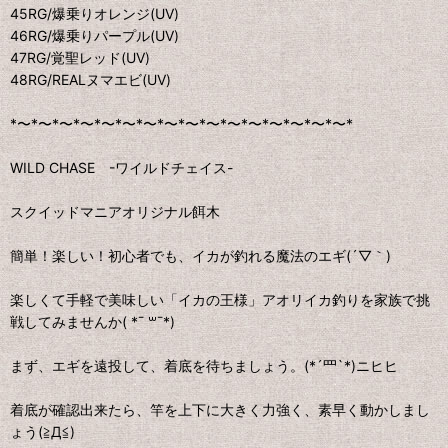
45RG/爆乗りオレンジ(UV)
46RG/爆乗りパープル(UV)
47RG/覚聖レッド(UV)
48RG/REALヌマエビ(UV)
*〜*〜*〜*〜*〜*〜*〜*〜*〜*〜*〜*〜*〜*〜*〜*〜*
WILD CHASE -ワイルドチェイス-
スクイッドマニアオリジナル餌木
簡単！楽しい！初心者でも、イカが釣れる魔法のエギ(´▽｀)
楽しくて手軽で美味しい「イカの王様」アオリイカ釣りを家族で挑
戦してみませんか( *¯ ꒳¯*)
まず、エギを遠投して、着底を待ちましょう。(*´罒`*)ニヒヒ
着底が確認出来たら、竿を上下に大きく力強く、素早く動かしまし
ょう(≧Д≦)