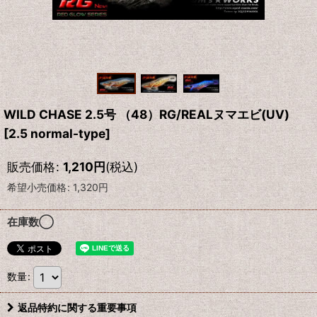
WILD CHASE 2.5号 （48）RG/REALヌマエビ(UV)
[
2.5 normal-type
]
販売価格
:
1,210
円
(税込)
希望小売価格
:
1,320
円
在庫数◯
数量
:
返品特約に関する重要事項