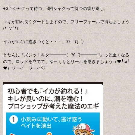
※3回シャクって待つ。3回シャクって待つの繰り返し。
エギが切れ良くダートしますので、フリーフォールで待ちましょう
(*´∨`*)
イカがエギに抱きつくと・・・。Σ(゜Д゜)
とたんに『ズシッ！キタ━━━━(゜∀゜)━━━━!!』っと重くなる
ので、ロッドを立てて、ゆっくりとリールを巻きましょう（❤╹ω╹
❤）ワーイ ワーイ♡