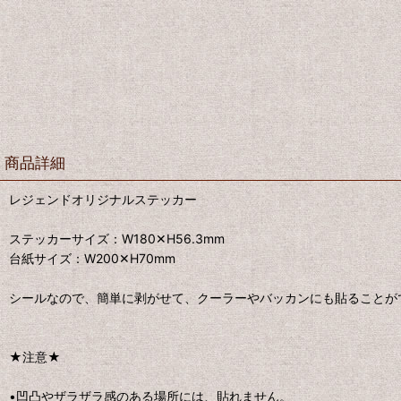
商品詳細
レジェンドオリジナルステッカー
ステッカーサイズ：W180✕H56.3mm
台紙サイズ：W200✕H70mm
シールなので、簡単に剥がせて、クーラーやバッカンにも貼ることが
★注意★
•凹凸やザラザラ感のある場所には、貼れません。