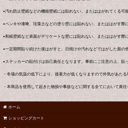
•汚れ防止壁紙などの機能壁紙には貼れない、またははがれてくる可
•ペンキや漆喰、珪藻土などの塗り壁には貼れない、またははがす際
•和紙壁紙など表面がデリケートな壁には貼れない、またははがす際
•一定期間貼り続けた後はがすと、日焼けや汚れなどではがした面の
•ステッカーの貼付けは自己責任となります。事前にご注意の上、貼
・冬場の気温の低下により、接着力が低くなりますので外気があたる
・本商品を使用して起きた物損や事故などに関する全てにおいて責任
ホーム
ショッピングカート