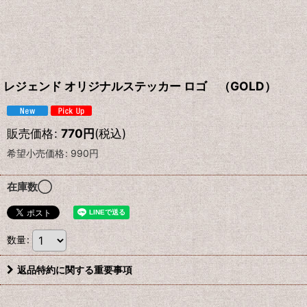
レジェンド オリジナルステッカー ロゴ （GOLD）
販売価格
:
770
円
(税込)
希望小売価格
:
990
円
在庫数◯
数量
:
返品特約に関する重要事項